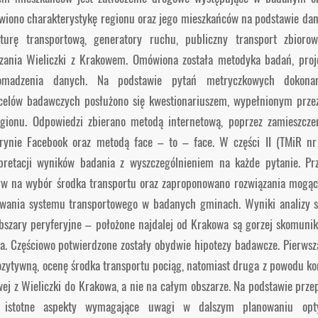
iono charakterystykę regionu oraz jego mieszkańców na podstawie dan
kturę transportową, generatory ruchu, publiczny transport zbioro
zania Wieliczki z Krakowem. Omówiona została metodyka badań, proje
omadzenia danych. Na podstawie pytań metryczkowych dokonano
celów badawczych posłużono się kwestionariuszem, wypełnionym prz
gionu. Odpowiedzi zbierano metodą internetową, poprzez zamieszczen
rynie Facebook oraz metodą face – to – face. W części II (TMiR n
rpretacji wyników badania z wyszczególnieniem na każde pytanie. Prz
yw na wybór środka transportu oraz zaproponowano rozwiązania mogące
wania systemu transportowego w badanych gminach. Wyniki analizy su
bszary peryferyjne – położone najdalej od Krakowa są gorzej skomun
ka. Częściowo potwierdzone zostały obydwie hipotezy badawcze. Pierwsz
pozytywną, ocenę środka transportu pociąg, natomiast druga z powodu kon
ej z Wieliczki do Krakowa, a nie na całym obszarze. Na podstawie prze
 istotne aspekty wymagające uwagi w dalszym planowaniu opt