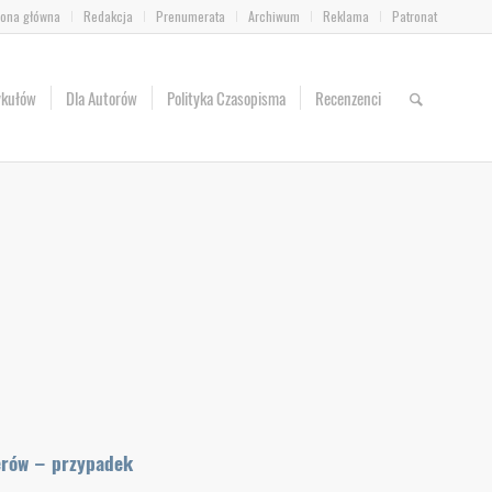
rona główna
Redakcja
Prenumerata
Archiwum
Reklama
Patronat
ykułów
Dla Autorów
Polityka Czasopisma
Recenzenci
erów – przypadek