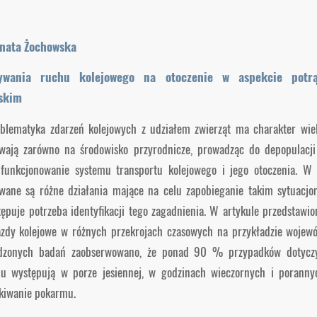
enata Żochowska
ływania ruchu kolejowego na otoczenie w aspekcie potr
ąskim
blematyka zdarzeń kolejowych z udziałem zwierząt ma charakter wiel
wają zarówno na środowisko przyrodnicze, prowadząc do depopulacj
a funkcjonowanie systemu transportu kolejowego i jego otoczenia. W 
wane są różne działania mające na celu zapobieganie takim sytuacjo
ępuje potrzeba identyfikacji tego zagadnienia. W artykule przedstawio
azdy kolejowe w różnych przekrojach czasowych na przykładzie wojew
dzonych badań zaobserwowano, że ponad 90 % przypadków dotyczy 
pu występują w porze jesiennej, w godzinach wieczornych i porannyc
kiwanie pokarmu.