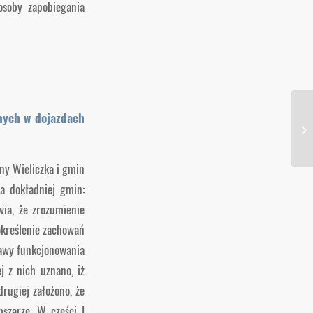
osoby zapobiegania
nych w dojazdach
ny Wieliczka i gmin
a dokładniej gmin:
ia, że zrozumienie
określenie zachowań
rawy funkcjonowania
 z nich uznano, iż
rugiej założono, że
szarze. W części I