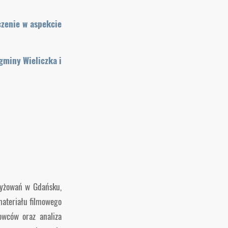
czenie w aspekcie
gminy Wieliczka i
rzyżowań w Gdańsku,
materiału filmowego
owców oraz analiza