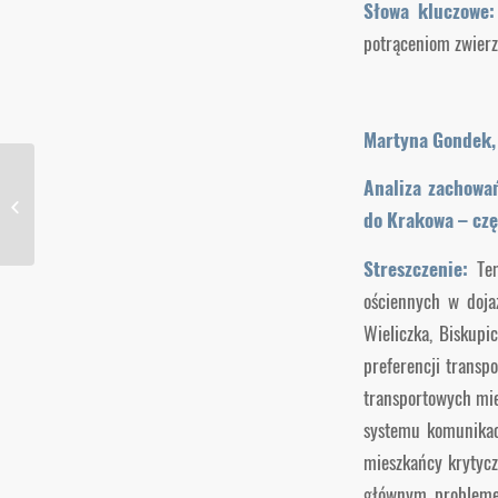
Słowa kluczowe:
potrąceniom zwierz
Martyna Gondek, 
Analiza zachowa
NR 4/2024 R.
do Krakowa – czę
Streszczenie:
Te
ościennych w doja
Wieliczka, Biskup
preferencji transp
transportowych mie
systemu komunikac
mieszkańcy krytycz
głównym problemem