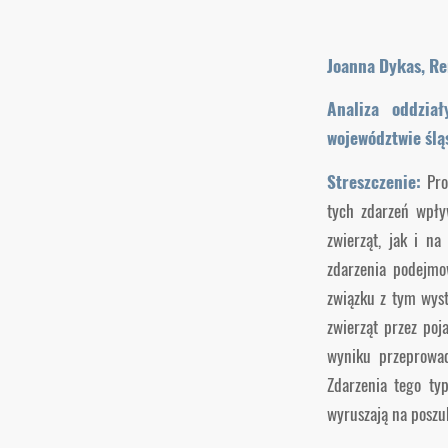
Joanna Dykas, R
Analiza oddzia
województwie śl
Streszczenie:
Pro
tych zdarzeń wpły
zwierząt, jak i n
zdarzenia podejmo
związku z tym wyst
zwierząt przez poj
wyniku przeprowa
Zdarzenia tego ty
wyruszają na poszu