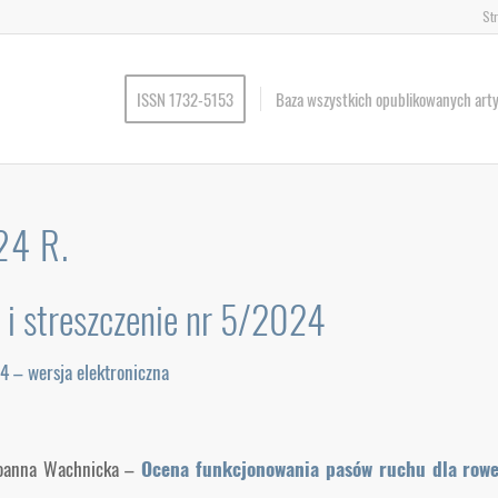
St
ISSN 1732-5153
Baza wszystkich opublikowanych art
24 R.
i i streszczenie nr 5/2024
4 – wersja elektroniczna
Joanna Wachnicka –
Ocena funkcjonowania pasów ruchu dla row