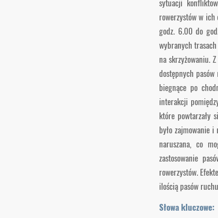
sytuacji konflikt
rowerzystów w ich 
godz. 6.00 do god
wybranych trasach 
na skrzyżowaniu. Z
dostępnych pasów 
biegnące po chodn
interakcji pomiędz
które powtarzały s
było zajmowanie i 
naruszana, co mog
zastosowanie pasó
rowerzystów. Efekt
ilością pasów ruch
Słowa kluczowe:
r