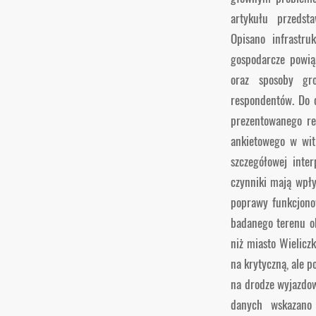
artykułu przedstaw
Opisano infrastru
gospodarcze powią
oraz sposoby gr
respondentów. Do 
prezentowanego re
ankietowego w wit
szczegółowej inte
czynniki mają wpł
poprawy funkcjono
badanego terenu o
niż miasto Wielicz
na krytyczną, ale 
na drodze wyjazdow
danych wskazano