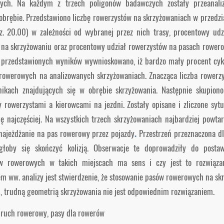
owych. Na każdym z trzech poligonów badawczych zostały przeanal
obrębie. Przedstawiono liczbę rowerzystów na skrzyżowaniach w przedz
z. 20.00) w zależności od wybranej przez nich trasy, procentowy udz
na skrzyżowaniu oraz procentowy udział rowerzystów na pasach rowero
 przedstawionych wyników wywnioskowano, iż bardzo mały procent cykl
rowerowych na analizowanych skrzyżowaniach. Znacząca liczba rowerzy
ikach znajdujących się w obrębie skrzyżowania. Następnie skupiono
y rowerzystami a kierowcami na jezdni. Zostały opisane i zliczone sytu
ię najczęściej. Na wszystkich trzech skrzyżowaniach najbardziej powt
najeżdżanie na pas rowerowy przez pojazdy
.
Przestrzeń przeznaczona d
łoby się skończyć kolizją. Obserwacje te doprowadziły do postaw
w rowerowych w takich miejscach ma sens i czy jest to rozwiąza
em ww. analizy jest stwierdzenie, że stosowanie pasów rowerowych na sk
u, trudną geometrią skrzyżowania nie jest odpowiednim rozwiązaniem.
uch rowerowy, pasy dla rowerów