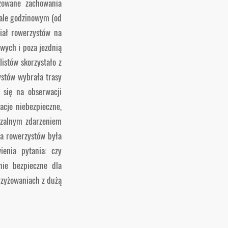
izowane zachowania
iale godzinowym (od
iał rowerzystów na
wych i poza jezdnią
istów skorzystało z
stów wybrała trasy
 się na obserwacji
acje niebezpieczne,
arzalnym zdarzeniem
la rowerzystów była
ienia pytania: czy
nie bezpieczne dla
rzyżowaniach z dużą