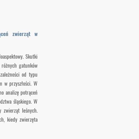
ąceń zwierząt w
oaspektowy. Skutki
i różnych gatunków
zależności od typu
m w przyszłości. W
no analizę potrąceń
ództwa śląskiego. W
zwierząt leśnych.
h, kiedy zwierzęta