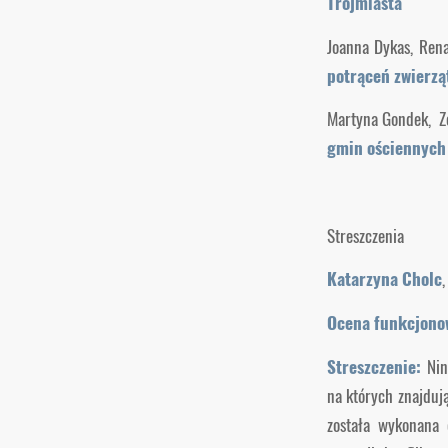
Trójmiasta
Joanna Dykas, Ren
potrąceń zwierzą
Martyna Gondek, Z
gmin ościennych 
Streszczenia
Katarzyna Cholc
,
Ocena funkcjono
Streszczenie:
Nin
na których znajduj
została wykonana 