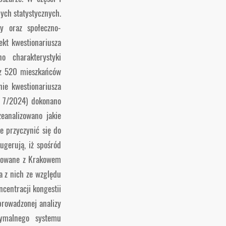
ych statystycznych.
wy oraz społeczno-
kt kwestionariusza
 charakterystyki
ez 520 mieszkańców
ie kwestionariusza
r 7/2024) dokonano
eanalizowano jakie
 przyczynić się do
gerują, iż spośród
ikowane z Krakowem
a z nich ze względu
centracji kongestii
prowadzonej analizy
ymalnego systemu