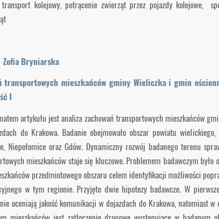
transport kolejowy, potrącenie zwierząt przez pojazdy kolejowe, sp
ąt
Zofia Bryniarska
ń transportowych mieszkańców gminy Wieliczka i gmin ościen
ść I
matem artykułu jest analiza zachowań transportowych mieszkańców gmi
zdach do Krakowa. Badanie obejmowało obszar powiatu wielickiego, 
ice, Niepołomice oraz Gdów. Dynamiczny rozwój badanego terenu spraw
ortowych mieszkańców staje się kluczowe. Problemem badawczym było 
szkańców przedmiotowego obszaru celem identyfikacji możliwości pop
yjnego w tym regionie. Przyjęto dwie hipotezy badawcze. W pierwszej
nie oceniają jakość komunikacji w dojazdach do Krakowa, natomiast w d
 mieszkańców jest zatłoczenie drogowe występujące w badanym ob