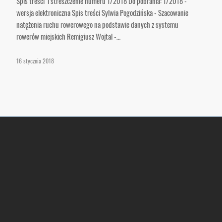
Spis treści i streszczenie numeru 1/2018 Do pobrania: 1/2018 -
wersja elektroniczna Spis treści Sylwia Pogodzińska - Szacowanie
natężenia ruchu rowerowego na podstawie danych z systemu
rowerów miejskich Remigiusz Wojtal -…
16 stycznia 2018