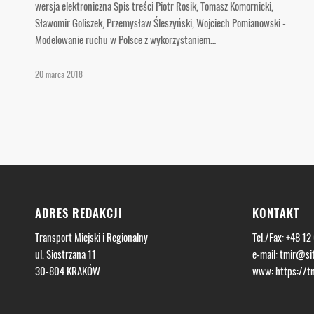
wersja elektroniczna Spis treści Piotr Rosik, Tomasz Komornicki,
Sławomir Goliszek, Przemysław Śleszyński, Wojciech Pomianowski -
Modelowanie ruchu w Polsce z wykorzystaniem…
20 marca 2018
ADRES REDAKCJI
KONTAKT
Transport Miejski i Regionalny
Tel./Fax: +48 12
ul. Siostrzana 11
e-mail:
tmir@sit
30-804 KRAKÓW
www:
https://tm