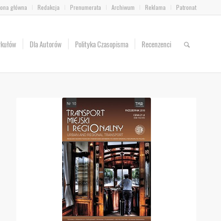
rona główna
Redakcja
Prenumerata
Archiwum
Reklama
Patronat
ykułów
Dla Autorów
Polityka Czasopisma
Recenzenci