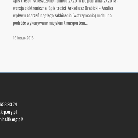
Spis treści i streszczenie numeru 2/2018 Do pobrania: 2/2018 -
wersja elektroniczna Spis treści Arkadiusz Drabicki - Analiza
wpływu zdarzeń nagłego zakłócenia (wstrzymania) ruchu na
podróże wykonywane miejskim transportem…
16 lutego 2018
 658 93 74
krp.org.pl
ir.sitk.org.pl/