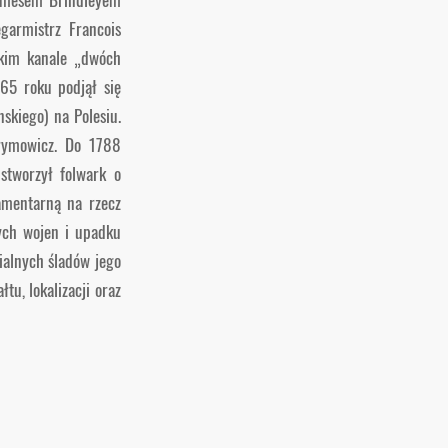
garmistrz Francois
skim kanale „dwóch
765 roku podjął się
skiego) na Polesiu.
trymowicz. Do 1788
stworzył folwark o
lamentarną na rzecz
nych wojen i upadku
ialnych śladów jego
tu, lokalizacji oraz