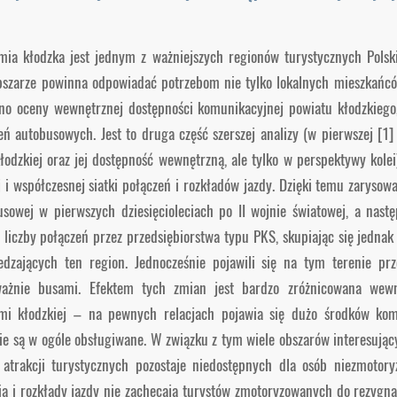
mia kłodzka jest jednym z ważniejszych regionów turystycznych Polsk
szarze powinna odpowiadać potrzebom nie tylko lokalnych mieszkańców
no oceny wewnętrznej dostępności komunikacyjnej powiatu kłodzkiego
zeń autobusowych. Jest to druga część szerszej analizy (w pierwszej [1
łodzkiej oraz jej dostępność wewnętrzną, ale tylko w perspektywy kolei)
i współczesnej siatki połączeń i rozkładów jazdy. Dzięki temu zarysowa
sowej w pierwszych dziesięcioleciach po II wojnie światowej, a nast
a liczby połączeń przez przedsiębiorstwa typu PKS, skupiając się jedna
edzających ten region. Jednocześnie pojawili się na tym terenie prz
ważnie busami. Efektem tych zmian jest bardzo zróżnicowana wewn
mi kłodzkiej – na pewnych relacjach pojawia się dużo środków komu
ie są w ogóle obsługiwane. W związku z tym wiele obszarów interesując
 atrakcji turystycznych pozostaje niedostępnych dla osób niezmotory
nia i rozkłady jazdy nie zachęcają turystów zmotoryzowanych do rezygn