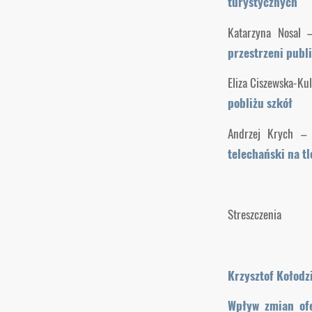
turystycznych
Katarzyna Nosal 
przestrzeni publ
Eliza Ciszewska-Ku
pobliżu szkół
Andrzej Krych –
telechański na tl
Streszczenia
Krzysztof Kołodz
Wpływ zmian ofe