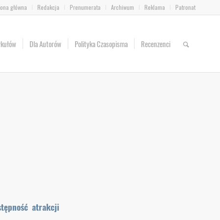
rona główna
Redakcja
Prenumerata
Archiwum
Reklama
Patronat
ykułów
Dla Autorów
Polityka Czasopisma
Recenzenci
tępność atrakcji