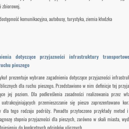
 zbiorowej.
dostępność komunikacyjna, autobusy, turystyka, ziemia kłodzka
ienia dotyczące przyjazności infrastruktury transportowe
ruchu pieszego
kuł prezentuje wybrane zagadnienia dotyczące przyjazności infrastru
ublicznych dla ruchu pieszego. Przedstawiono w nim definicje tej przyj
ące jej poziom. Dla podkreślenia zasadności realizowania przez wł
 uatrakcyjniających przemieszczanie się pieszo zaprezentowano kor
dla tego rodzaju podróży. Ponadto przytoczono przykłady metod 
agnozę stopnia przyjazności dla pieszych, zarówno w skali miasta, wy
odniesieniu do konkretnych odcinków ulicznych.