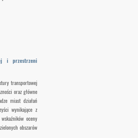
j i przestrzeni
ktury transportowej
azności oraz główne
adze miast działań
zyści wynikające z
i wskaźników oceny
dzielonych obszarów