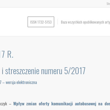
St
ISSN 1732-5153
Baza wszystkich opublikowanych art
7 R.
i i streszczenie numeru 5/2017
7 – wersja elektroniczna
jczyk –
Wpływ zmian oferty komunikacji autobusowej na dos