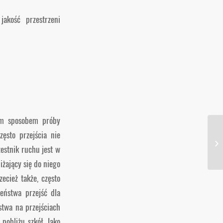
jakość przestrzeni
zym sposobem próby
zęsto przejścia nie
estnik ruchu jest w
iżający się do niego
ecież także, często
eństwa przejść dla
stwa na przejściach
pobliżu szkół. Jako