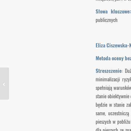
Słowa kluczowe:
publicznych
Eliza Ciszewska-
Metoda oceny bez
Streszczenie
: Du
minimalizacji ryzy
Nr 4/2017 r.
spełniają warunków
stanie obiektywnie 
będzie w stanie za
same, uczestniczą
pieszych w pobliżu
dla pieszych ze zn