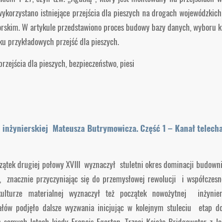
ykorzystano istniejące przejścia dla pieszych na drogach wojewódzkich
skim. W artykule przedstawiono proces budowy bazy danych, wyboru k
ku przykładowych przejść dla pieszych.
przejścia dla pieszych, bezpieczeństwo, piesi
 inżynierskiej Mateusza Butrymowicza. Część 1 – Kanał telecha
zątek drugiej połowy XVIII wyznaczył stuletni okres dominacji budow
, znacznie przyczyniając się do przemysłowej rewolucji i współczesn
ulturze materialnej wyznaczył też początek nowożytnej inżynieri
łów podjęło dalsze wyzwania inicjując w kolejnym stuleciu etap do
h samych latach kiedy Francis Egerton, Trzeci Książę Bridgewater z 