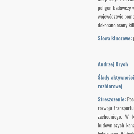
poligon badawczy w
województwie pomor
dokonano oceny kil
Słowa kluczowe:
Andrzej Krych
Ślady aktywności
rozbiorowej
Streszczenie:
Poc
rozwoju transportu
zachodniego. W k
budowniczych kana
kolejowego. W tyc