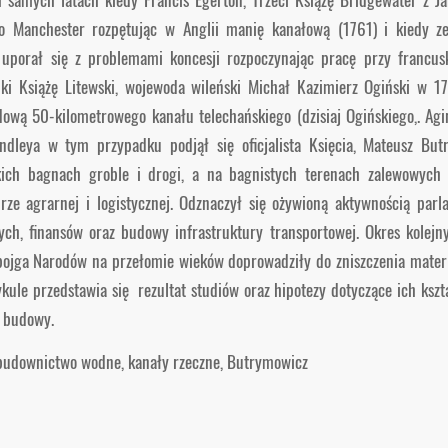
o Manchester rozpętując w Anglii manię kanałową (1761) i kiedy ze
 uporał się z problemami koncesji rozpoczynając pracę przy francu
ki Książę Litewski, wojewoda wileński Michał Kazimierz Ogiński w 1
wą 50-kilometrowego kanału telechańskiego (dzisiaj Ogińskiego,. Agin
indleya w tym przypadku podjął się oficjalista Księcia, Mateusz Bu
ich bagnach groble i drogi, a na bagnistych terenach zalewowych 
urze agrarnej i logistycznej. Odznaczył się ożywioną aktywnością par
ch, finansów oraz budowy infrastruktury transportowej. Okres kolej
bojga Narodów na przełomie wieków doprowadziły do zniszczenia mater
ykule przedstawia się rezultat studiów oraz hipotezy dotyczące ich kształ
i budowy.
 budownictwo wodne, kanały rzeczne, Butrymowicz