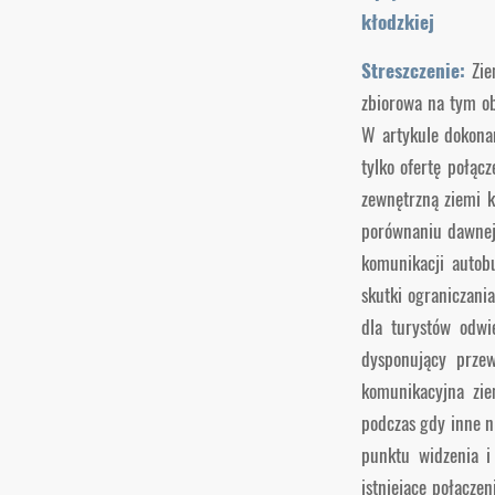
kłodzkiej
Streszczenie:
Zie
zbiorowa na tym ob
W artykule dokona
tylko ofertę połąc
zewnętrzną ziemi k
porównaniu dawnej 
komunikacji autobu
skutki ograniczani
dla turystów odwi
dysponujący prze
komunikacyjna zie
podczas gdy inne n
punktu widzenia i
istniejące połącze