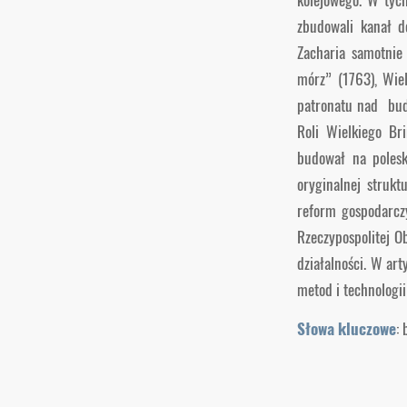
zbudowali kanał d
Zacharia samotnie
mórz” (1763), Wiel
patronatu nad budo
Roli Wielkiego Br
budował na polesk
oryginalnej strukt
reform gospodarczy
Rzeczypospolitej O
działalności. W art
metod i technologi
Słowa kluczowe
: