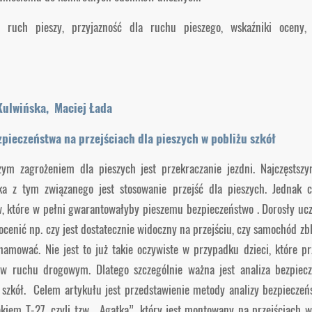
ruch pieszy, przyjazność dla ruchu pieszego, wskaźniki oceny, 
Kulwińska, Maciej Łada
pieczeństwa na przejściach dla pieszych w pobliżu szkół
żym zagrożeniem dla pieszych jest przekraczanie jezdni. Najczęsts
ka z tym związanego jest stosowanie przejść dla pieszych. Jednak c
, które w pełni gwarantowałyby pieszemu bezpieczeństwo . Dorosły ucz
ocenić np. czy jest dostatecznie widoczny na przejściu, czy samochód zbl
hamować. Nie jest to już takie oczywiste w przypadku dzieci, które prz
 w ruchu drogowym. Dlatego szczególnie ważna jest analiza bezpiecz
 szkół. Celem artykułu jest przedstawienie metody analizy bezpieczeń
akiem T-27, czyli tzw. „Agatką”, który jest montowany na przejściach w 