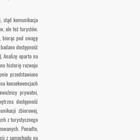
i, stąd komunikacja
, ale też turystów.
, biorąc pod uwagę
] badano dostępność
. Analizę oparto na
no historię rozwoju
ępnie przedstawiono
k na konsekwencjach
ewoźnicy prywatni,
ętrzna dostępność
nikacji zbiorowej,
ych z turystycznego
zowanych. Ponadto,
acji z samochodu na