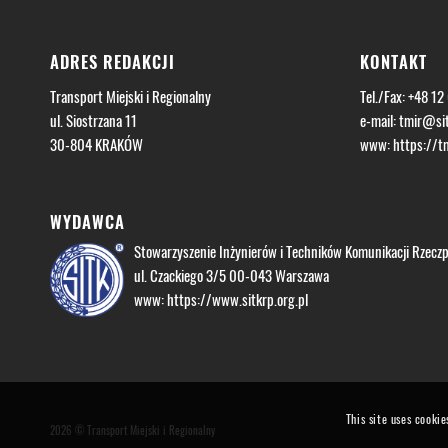
ADRES REDAKCJI
KONTAKT
Transport Miejski i Regionalny
Tel./Fax: +48 12
ul. Siostrzana 11
e-mail:
tmir@sit
30-804 KRAKÓW
www:
https://tm
WYDAWCA
Stowarzyszenie Inżynierów i Techników Komunikacji Rzeczpo
ul. Czackiego 3/5 00-043 Warszawa
www:
https://www.sitkrp.org.pl
This site uses cookie
2026 © Transport Miejski i Regionalny