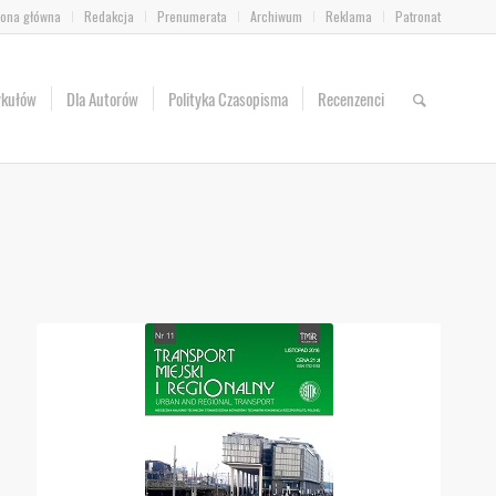
rona główna
Redakcja
Prenumerata
Archiwum
Reklama
Patronat
ykułów
Dla Autorów
Polityka Czasopisma
Recenzenci