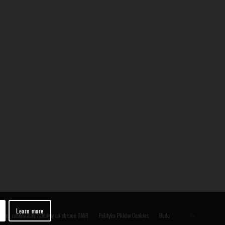
Learn more
ularz zamówienia reklamy na stronie TMiR
Polityka Plików Cookies
Rodo