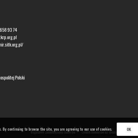
 658 93 74
krp.org.pl
ir.sitk.org.pl/
spolitej Polski
s. By continuing to browse the site, you are agreeing to our use of cookies.
OK
Regulamin zamieszczania banerów
Cennik bannerów na stronie TMiR
Form