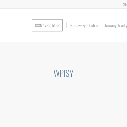
St
ISSN 1732-5153
Baza wszystkich opublikowanych art
WPISY