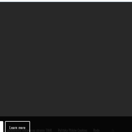
Learn more
ularz zamówienia reklamy na stronie TMiR
Polityka Plików Cookies
Rodo