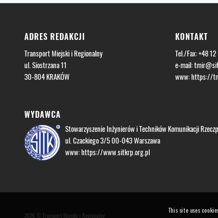
ADRES REDAKCJI
KONTAKT
Transport Miejski i Regionalny
Tel./Fax: +48 12
ul. Siostrzana 11
e-mail:
tmir@sit
30-804 KRAKÓW
www:
https://tm
WYDAWCA
Stowarzyszenie Inżynierów i Techników Komunikacji Rzeczpo
ul. Czackiego 3/5 00-043 Warszawa
www:
https://www.sitkrp.org.pl
This site uses cookie
2026 © Transport Miejski i Regionalny