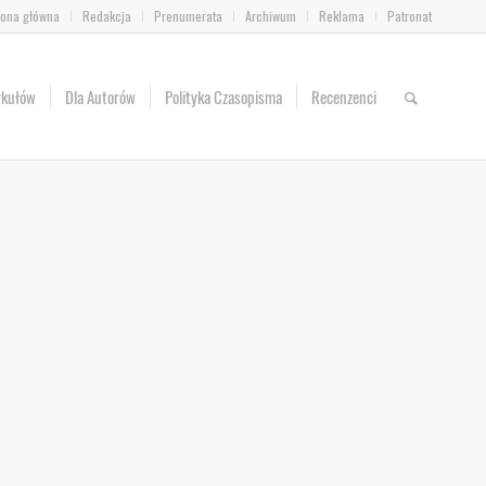
rona główna
Redakcja
Prenumerata
Archiwum
Reklama
Patronat
ykułów
Dla Autorów
Polityka Czasopisma
Recenzenci