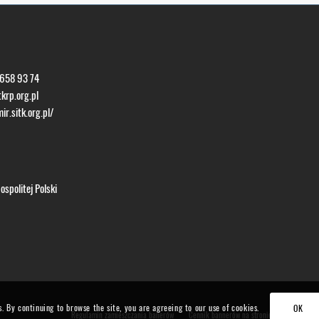
 658 93 74
krp.org.pl
ir.sitk.org.pl/
spolitej Polski
s. By continuing to browse the site, you are agreeing to our use of cookies.
OK
Regulamin zamieszczania banerów
Cennik bannerów na stronie TMiR
Form