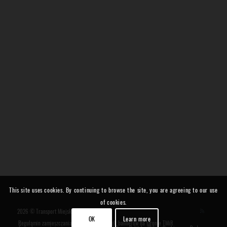
This site uses cookies. By continuing to browse the site, you are agreeing to our use
of cookies.
2026 © Transport Miejski i Regionalny
OK
Learn more
Regulamin zamieszczania banerów
Cennik bannerów na stronie TMiR