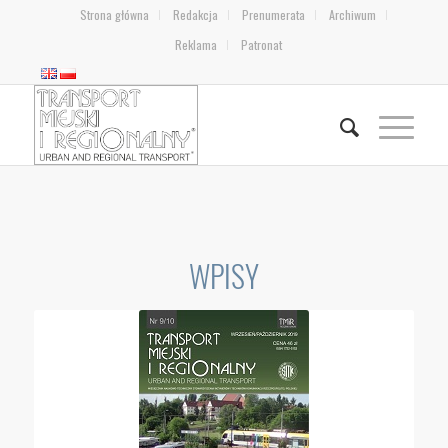
Strona główna
Redakcja
Prenumerata
Archiwum
Reklama
Patronat
WPISY