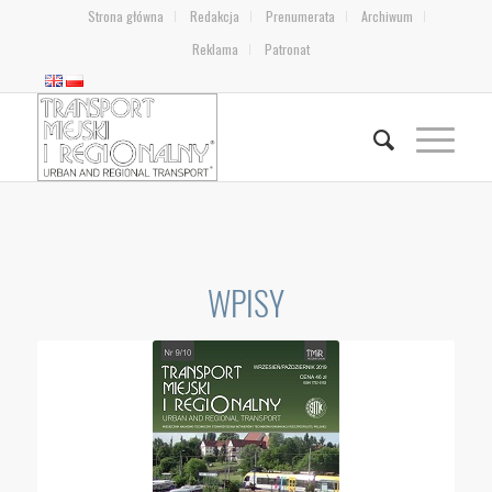
Strona główna
Redakcja
Prenumerata
Archiwum
Reklama
Patronat
WPISY