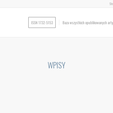
St
ISSN 1732-5153
Baza wszystkich opublikowanych art
WPISY