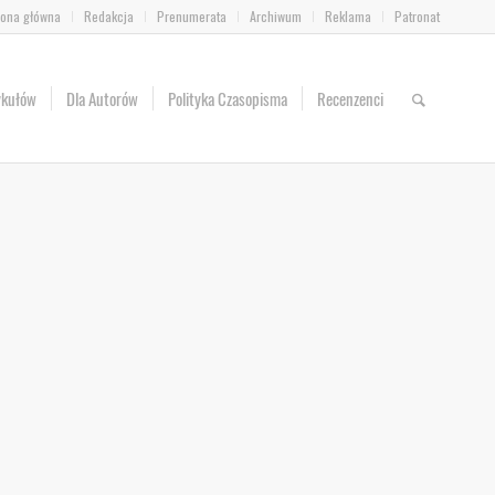
rona główna
Redakcja
Prenumerata
Archiwum
Reklama
Patronat
ykułów
Dla Autorów
Polityka Czasopisma
Recenzenci