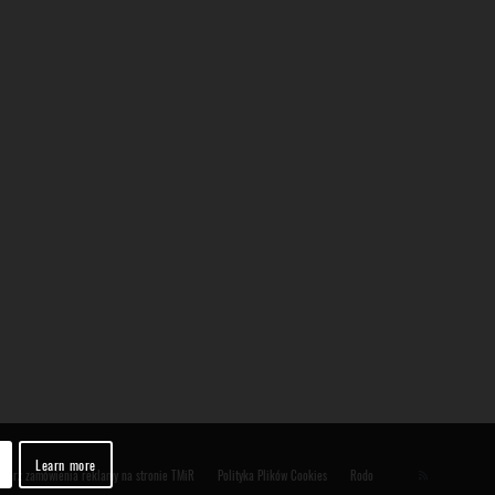
Learn more
ularz zamówienia reklamy na stronie TMiR
Polityka Plików Cookies
Rodo