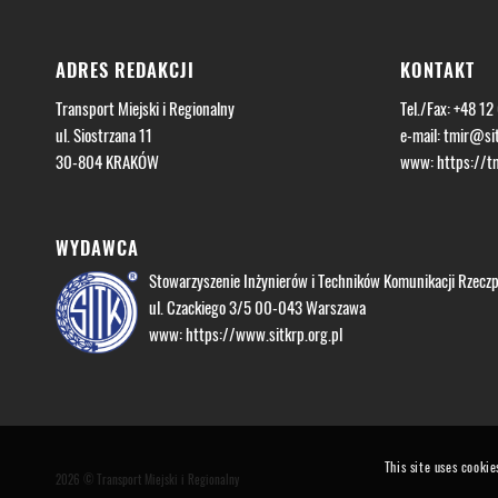
ADRES REDAKCJI
KONTAKT
Transport Miejski i Regionalny
Tel./Fax: +48 12
ul. Siostrzana 11
e-mail:
tmir@sit
30-804 KRAKÓW
www:
https://tm
WYDAWCA
Stowarzyszenie Inżynierów i Techników Komunikacji Rzeczpo
ul. Czackiego 3/5 00-043 Warszawa
www:
https://www.sitkrp.org.pl
This site uses cookie
2026 © Transport Miejski i Regionalny