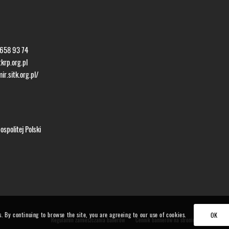
 658 93 74
krp.org.pl
ir.sitk.org.pl/
spolitej Polski
s. By continuing to browse the site, you are agreeing to our use of cookies.
OK
Regulamin zamieszczania banerów
Cennik bannerów na stronie TMiR
Form