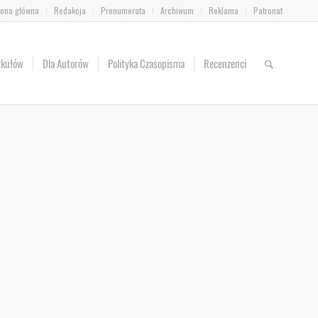
rona główna
Redakcja
Prenumerata
Archiwum
Reklama
Patronat
ykułów
Dla Autorów
Polityka Czasopisma
Recenzenci