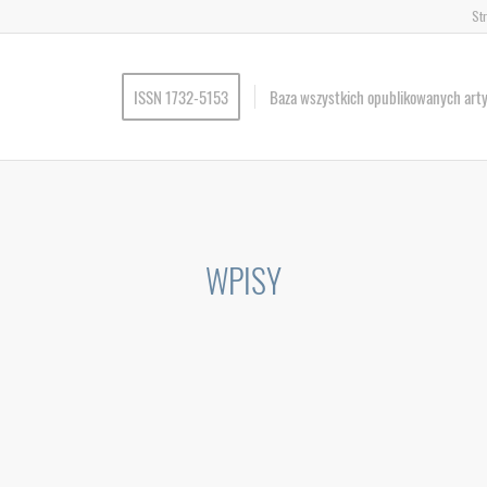
St
ISSN 1732-5153
Baza wszystkich opublikowanych art
WPISY