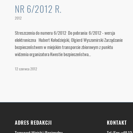
NR 6/2012 R.
2012
Streszczenia do numeru 6/2012 Do pobrania: 6/2012 - wersja
elektroniczna Hubert Kołodziejski, Olgierd Wyszomirski Zarządzanie
bezpieczeństwem w miejskim transporcie zbiorowym z punktu
widzenia organizatora Kwestie bezpieczeństwa…
12 czerwca 2012
ADRES REDAKCJI
KONTAKT
Transport Miejski i Regionalny
Tel./Fax: +48 12