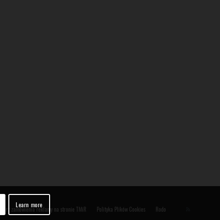
Learn more
ularz zamówienia reklamy na stronie TMiR
Polityka Plików Cookies
Rodo