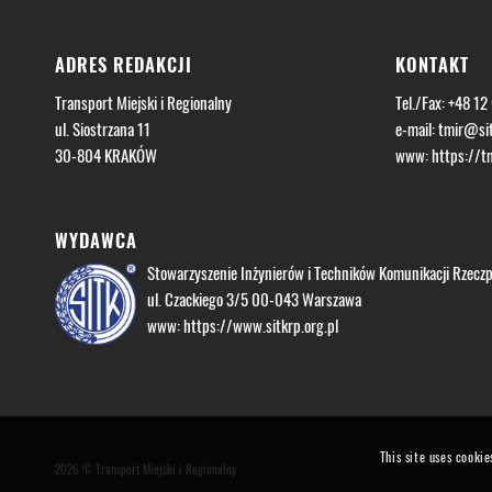
ADRES REDAKCJI
KONTAKT
Transport Miejski i Regionalny
Tel./Fax: +48 12
ul. Siostrzana 11
e-mail:
tmir@sit
30-804 KRAKÓW
www:
https://tm
WYDAWCA
Stowarzyszenie Inżynierów i Techników Komunikacji Rzeczpo
ul. Czackiego 3/5 00-043 Warszawa
www:
https://www.sitkrp.org.pl
This site uses cookie
2026 © Transport Miejski i Regionalny