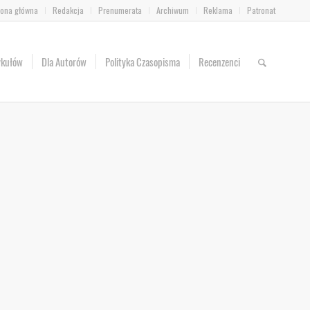
rona główna
Redakcja
Prenumerata
Archiwum
Reklama
Patronat
ykułów
Dla Autorów
Polityka Czasopisma
Recenzenci