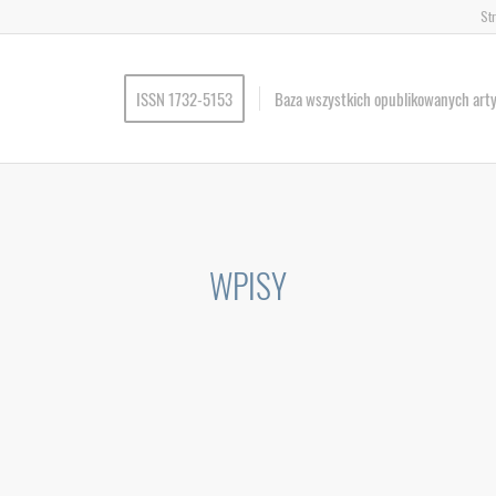
St
ISSN 1732-5153
Baza wszystkich opublikowanych art
WPISY