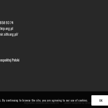
 658 93 74
krp.org.pl
ir.sitk.org.pl/
spolitej Polski
s. By continuing to browse the site, you are agreeing to our use of cookies.
OK
Regulamin zamieszczania banerów
Cennik bannerów na stronie TMiR
Form