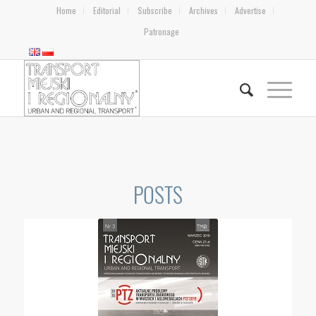
Home
Editorial
Subscribe
Archives
Advertise
Patronage
POSTS