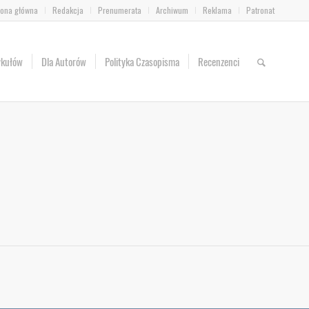
rona główna
Redakcja
Prenumerata
Archiwum
Reklama
Patronat
ykułów
Dla Autorów
Polityka Czasopisma
Recenzenci