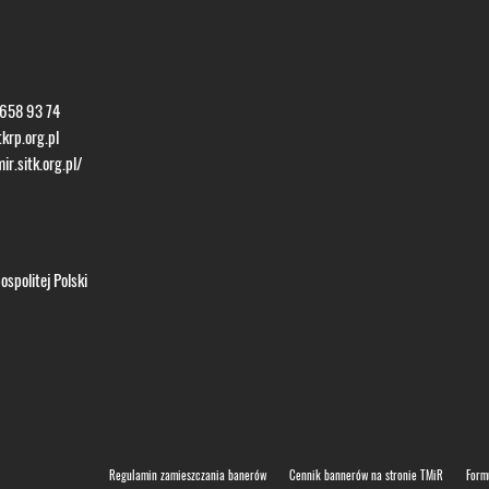
 658 93 74
krp.org.pl
ir.sitk.org.pl/
spolitej Polski
Regulamin zamieszczania banerów
Cennik bannerów na stronie TMiR
Form