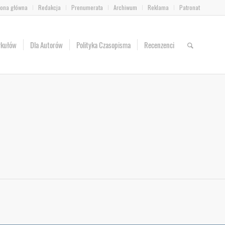
rona główna
Redakcja
Prenumerata
Archiwum
Reklama
Patronat
ykułów
Dla Autorów
Polityka Czasopisma
Recenzenci