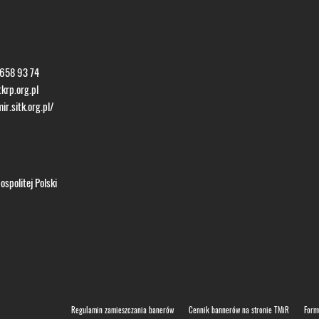
 658 93 74
krp.org.pl
ir.sitk.org.pl/
spolitej Polski
Regulamin zamieszczania banerów
Cennik bannerów na stronie TMiR
Form